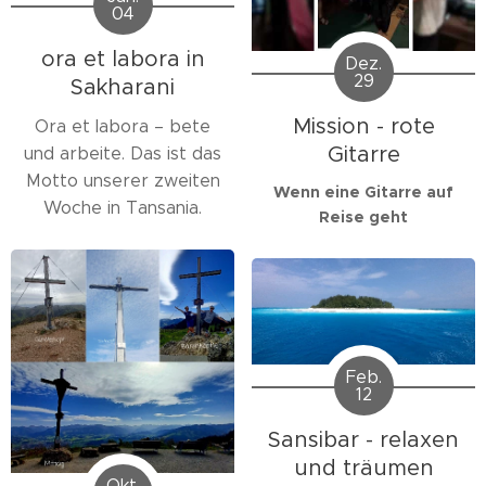
04
ora et labora in
Dez.
29
Sakharani
Mission - rote
Ora et labora – bete
Gitarre
und arbeite. Das ist das
Motto unserer zweiten
Wenn eine Gitarre auf
Woche in Tansania.
Reise geht
Feb.
12
Sansibar - relaxen
und träumen
Okt.