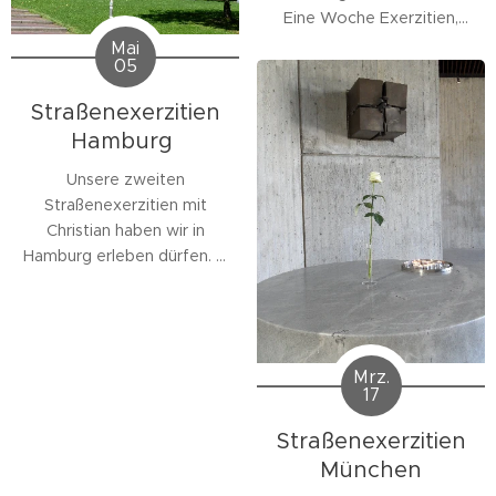
Eine Woche Exerzitien,
eine Woche pilgern auf
Mai
05
dem Camino Ingles von
Ferrol 118 km bis nach
Straßenexerzitien
Santiago Compostela.
Hamburg
Unsere zweiten
Straßenexerzitien mit
Christian haben wir in
Hamburg erleben dürfen. In
der St. Trinitatis Kirche in
Altona haben wir die Tage
gewohnt, von dort aus die
Straßen aufgesucht, sind
Mrz.
Menschen & und in ihnen
17
Gott begegneten. Haben
unsere Erfahrungen
Straßenexerzitien
gesammelt und abends in
München
der Gruppe ausgetauscht,