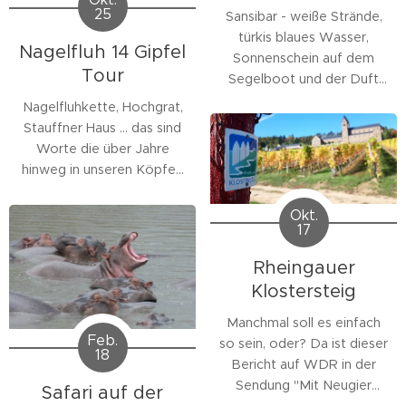
25
Sansibar - weiße Strände,
türkis blaues Wasser,
Nagelfluh 14 Gipfel
Sonnenschein auf dem
Tour
Segelboot und der Duft
nach frischen Gewürzen.
Nagelfluhkette, Hochgrat,
Hakuna matata der Traum
Stauffner Haus … das sind
von der Insel mit frischen
Worte die über Jahre
Früchten, bunten Kleidern
hinweg in unseren
Köpfen
der einheimischen, und
sind
und Sehnsucht
faszinierende
wecken. Alles begann mit
Okt.
Sonnenuntergänge. Das
17
einer Folge
verbinden die meisten mit
"Wunderschön" auf WDR,
Rheingauer
Sansibar der Insel zwei
seitdem ist das Reiseziel
Stunden Bootsfahrt von
Klostersteig
auf unserer Wish List
Dar entfernt. Mal...
ziemlich weit oben.
Aber
Manchmal soll es einfach
wir brauchen dazu
Feb.
so sein, oder? Da ist dieser
18
zwingend gutes Wetter,
Bericht auf WDR in der
denn der Weg ist nicht
Sendung "Mit Neugier
Safari auf der
ohne und wir möchten die
unterwegs" über so einen