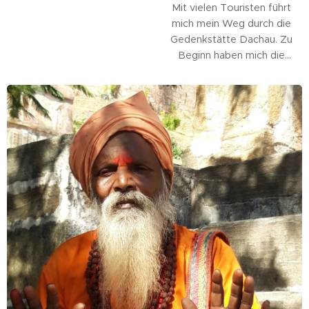
Mit vielen Touristen führt
in der Hl. Messe vor Gott
mich mein Weg durch die
gebracht und uns...
Gedenkstätte Dachau. Zu
Beginn haben mich die
Infotafeln und Bilder noch
in den Bann gezogen bis
zu einem Moment der
Meditation in der
Versöhnungskapelle. Dort
eine weiße Rose und 12
Teelichtern vor dem Kreuz
meditierend, hörte ich den
Wiederhall von Schritten
auf den Betonboden der
schlichten...