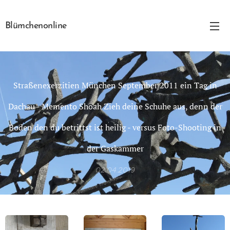
Blümchenonline
Straßenexerzitien München September 2011 ein Tag in
Dachau - Memento Shoah Zieh deine Schuhe aus, denn der
Boden den du betrittst ist heilig - versus Foto-Shooting in
der Gaskammer
02.04.2019