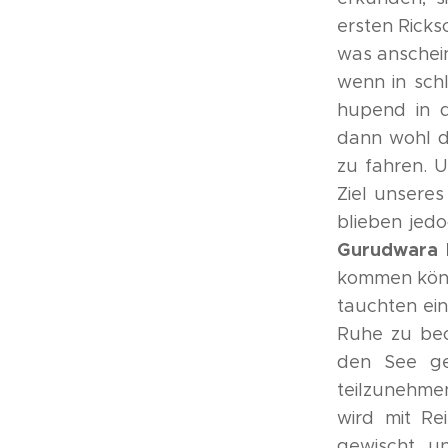
ersten Ricks
was anschei
wenn in sch
hupend in d
dann wohl d
zu fahren. 
Ziel unsere
blieben jed
Gurudwara 
kommen könn
tauchten ein 
Ruhe zu beo
den See ge
teilzunehmen
wird mit R
gewischt u