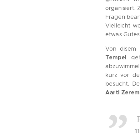
organisiert.
Fragen beant
Vielleicht 
etwas Gutes 
Von disem 
Tempel
ge
abzuwimmel
kurz vor d
besucht. De
Aarti Zerem
E
n