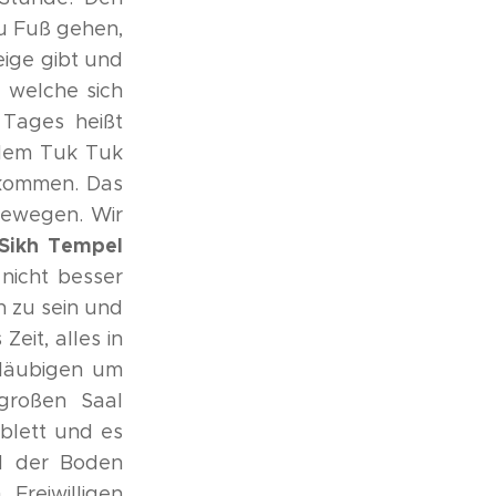
zu Fuß gehen,
ige gibt und
 welche sich
 Tages heißt
 dem Tuk Tuk
 kommen. Das
bewegen. Wir
Sikh Tempel
 nicht besser
 zu sein und
Zeit, alles in
Gläubigen um
großen Saal
ablett und es
d der Boden
reiwilligen