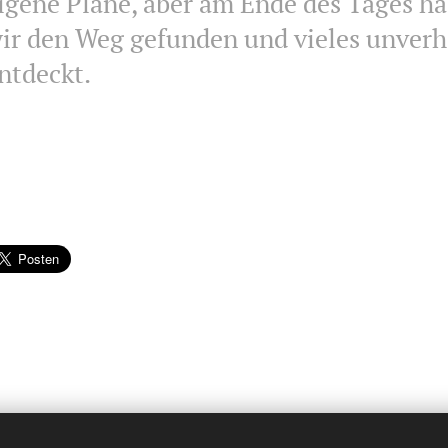
igene Pläne, aber am Ende des Tages h
ir den Weg gefunden und vieles unverh
ntdeckt.