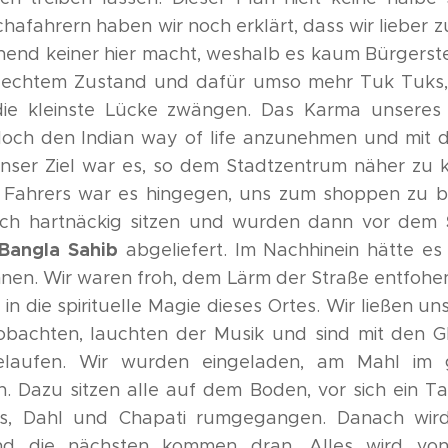
chafahrern haben wir noch erklärt, dass wir lieber 
nend keiner hier macht, weshalb es kaum Bürgerste
lechtem Zustand und dafür umso mehr Tuk Tuks,
ie kleinste Lücke zwängen. Das Karma unseres
och den Indian way of life anzunehmen und mit
Unser Ziel war es, so dem Stadtzentrum näher zu
s Fahrers war es hingegen, uns zum shoppen zu 
och hartnäckig sitzen und wurden dann vor dem
Bangla Sahib
abgeliefert. Im Nachhinein hätte es
en. Wir waren froh, dem Lärm der Straße entfohen
in die spirituelle Magie dieses Ortes. Wir ließen uns 
bachten, lauchten der Musik und sind mit den 
laufen. Wir wurden eingeladen, am Mahl im 
. Dazu sitzen alle auf dem Boden, vor sich ein T
eis, Dahl und Chapati rumgegangen. Danach wir
nd die nächsten kommen dran. Alles wird von F