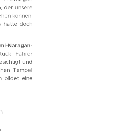
n, der unsere
tehen können.
s hatte doch
mi-Naragan-
tuck Fahrer
esichtigt und
chen Tempel
 bildet eine
n