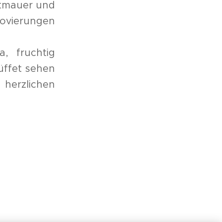
dtmauer und
novierungen
, fruchtig
üffet sehen
 herzlichen