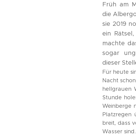
Früh am M
die Alberg
sie 2019 n
ein Rätsel
machte das
sogar ung
dieser Stel
Für heute si
Nacht schon
hellgrauen 
Stunde hole
Weinberge n
Platzregen 
breit, dass 
Wasser sind