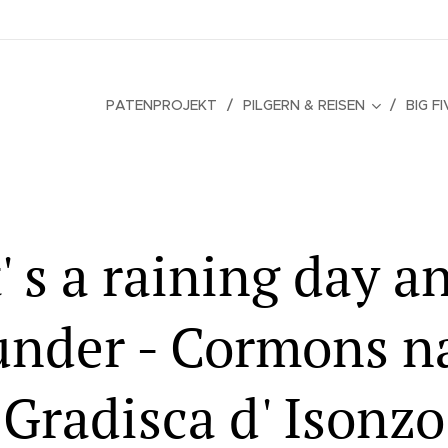
PATENPROJEKT
PILGERN & REISEN
BIG F
t' s a raining day a
under - Cormons n
Gradisca d' Isonzo