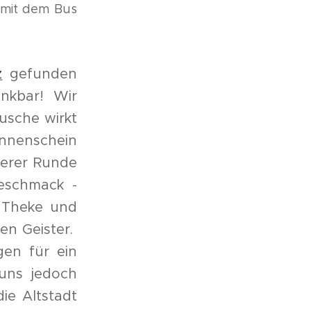
 mit dem Bus
z
gefunden
nkbar! Wir
usche wirkt
nnenschein
serer Runde
eschmack -
 Theke und
en Geister.
gen für ein
uns jedoch
die Altstadt