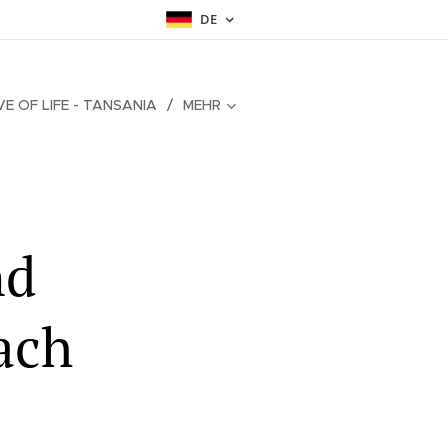
DE
IVE OF LIFE - TANSANIA
MEHR
nd
ach