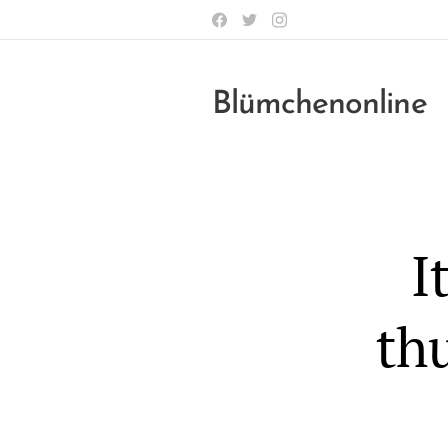
Blümchenonline
I
th