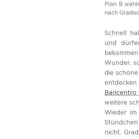
Plan B wähl
nach Gradis
Schnell h
und dürfe
bekommen s
Wunder, s
die schöne
entdecken
Baricentr
weitere sc
Wieder im 
Stündchen
nicht. Grad