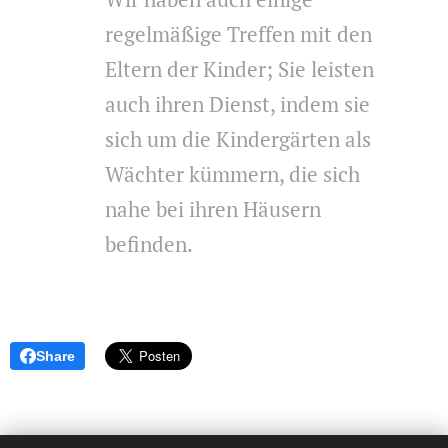
regelmäßige Treffen mit den
Eltern der Kinder; Sie leisten
auch ihren Dienst, indem sie
sich um die Kindergärten als
Wächter kümmern, die sich
nahe bei ihren
Häusern
befinden.
Share