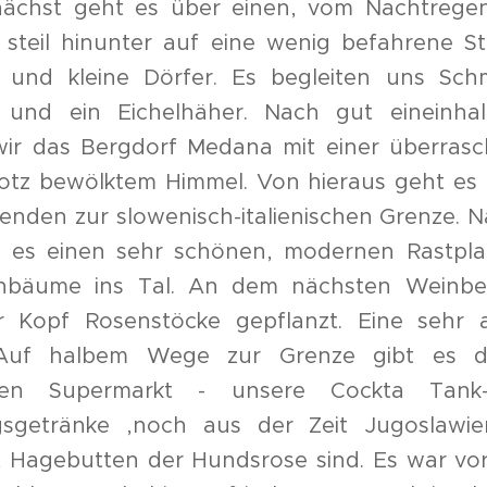
nächst geht es über einen, vom Nachtrege
steil hinunter auf eine wenig befahrene S
und kleine Dörfer. Es begleiten uns Schm
r und ein Eichelhäher. Nach gut eineinha
wir das Bergdorf Medana mit einer überras
rotz bewölktem Himmel. Von hieraus geht es
genden zur slowenisch-italienischen Grenze. N
 es einen sehr schönen, modernen Rastplat
enbäume ins Tal. An dem nächsten Weinbe
r Kopf Rosenstöcke gepflanzt. Eine sehr a
 Auf halbem Wege zur Grenze gibt es d
hen Supermarkt - unsere Cockta Tank-s
ngsgetränke
,noch aus der Zeit Jugoslawie
 Hagebutten der Hundsrose sind. Es war vo