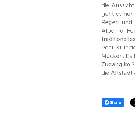
die Aussich
geht es nur 
Regen und 
Albergo Fe
traditionel
Pool ist lei
Mücken. Es f
Zugang im S
die Altstadt
Share