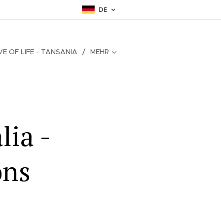
DE
IVE OF LIFE - TANSANIA
MEHR
lia -
ons