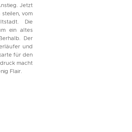
stieg. Jetzt
 steilen, vom
tstadt. Die
m ein altes
ßerhalb. Der
serläufer und
karte für den
ndruck macht
ig Flair.