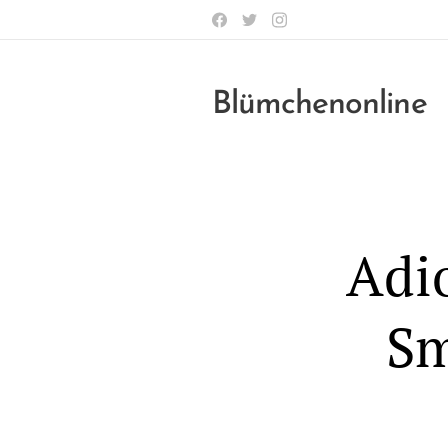
Blümchenonline
Adio
Sm