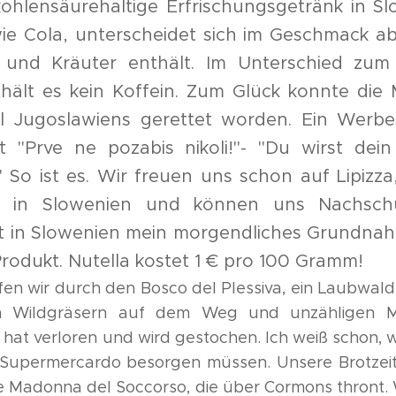
kohlensäurehaltige Erfrischungsgetränk in Sl
wie Cola, unterscheidet sich im Geschmack ab
 und Kräuter enthält. Im Unterschied zum
thält es kein Koffein. Zum Glück konnte die
l Jugoslawiens gerettet worden. Ein Werb
t "Prve ne pozabis nikoli!"- "Du wirst dein
" So ist es. Wir freuen uns schon auf Lipizza
r in Slowenien und können uns Nachsch
st in Slowenien mein morgendliches Grundnah
rodukt. Nutella kostet 1 € pro 100 Gramm!
aufen wir durch den Bosco del Plessiva, ein Laubwald 
 Wildgräsern auf dem Weg und unzähligen 
 hat verloren und wird gestochen. Ich weiß schon, w
Supermercardo besorgen müssen. Unsere Brotzei
e Madonna del Soccorso, die über Cormons thront.