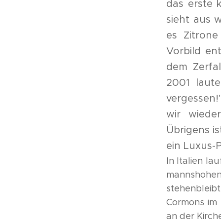
das erste 
sieht aus 
es Zitrone
Vorbild en
dem Zerfal
2001 laute
vergessen!
wir wiede
Übrigens i
ein Luxus-P
In Italien l
mannshohen
stehenbleibt
Cormons im 
an der Kirch