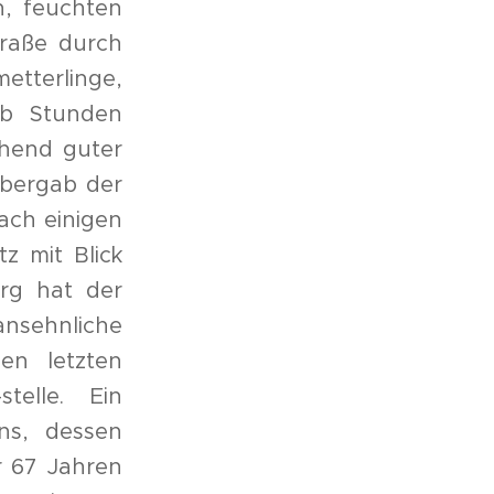
n, feuchten
traße durch
etterlinge,
lb Stunden
chend guter
 bergab der
ach einigen
z mit Blick
rg hat der
nsehnliche
en letzten
telle. Ein
ns, dessen
r 67 Jahren