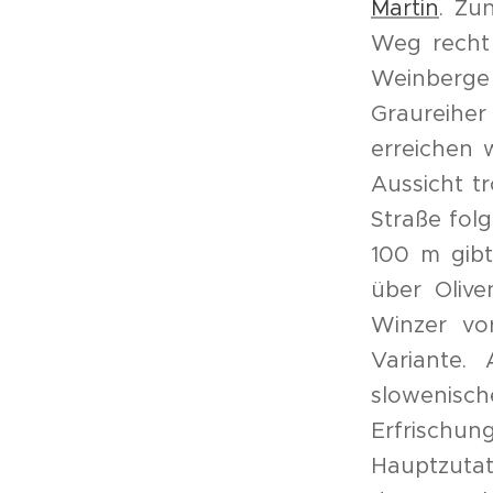
Martin
. Zu
Weg
recht 
Weinberge 
Graureihe
erreichen 
Aussicht t
Straße fol
100 m gibt
über Oliv
Winzer vo
Variante.
slowenisc
Erfrischu
Hauptzutat